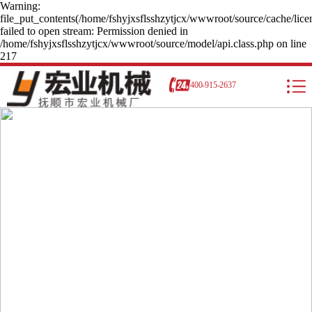
Warning:
file_put_contents(/home/fshyjxsflsshzytjcx/wwwroot/source/cache/lice
failed to open stream: Permission denied in
/home/fshyjxsflsshzytjcx/wwwroot/source/model/api.class.php on line
217
400-915-2637