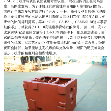
255HBS，机床导轨的表面硬度对应较差。 现在国内的正在向高强
度、高刚度发展，为了使机床的耐磨性和使用的可靠性得到提高，
国内近年来对多项材质进行了开发： 一种、高强度孕育铸铁 它的制
作主要是将铁液的出炉温度从1450度提高到1470度-1520度之间，使
废钢的比例得到提高，再加上C-SI、CA-BA 、CAMNSI-BI这些孕育
剂的添加，就获得了HT350高强度孕育铸铁的牌号。 第二种、高si|c
比灰铸铁 它是在碳含量等于3.4-3.8%的条件下，把废钢加进去，使
它的Eo值有所提高，铸件的变型倾向较小，对于这种需要比较厚的
铸件的机床，提高它的si|c的值则会增加后断面的铁元素含量，强度
反而会降低，如果能够提高机床的珠光体含量，断面的硬度差就会
减少，机床的精度则会相应地增加。