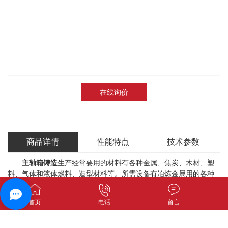
在线询价
商品详情
性能特点
技术参数
主轴箱铸造
生产经常要用的材料有各种金属、焦炭、木材、塑
料、气体和液体燃料、造型材料等。所需设备有冶炼金属用的各种
炉子，有混砂用的各种混砂机，有造型造芯用的各种造型机、造芯
机，有清理铸件用的落砂机、抛丸机等。还有供特种铸造用的机器
首页
电话
留言
和设备以及许多运输和物料处理的设备。
铸造生产有与其他工艺不同的特点，主要是适应性广、需用材
料和设备多、污染环境。铸造生产会产生粉尘、有害气体和噪声对