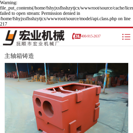
Warning:
file_put_contents(/home/fshyjxsflsshzytjcx/wwwroot/source/cache/lice
failed to open stream: Permission denied in
/home/fshyjxsflsshzytjcx/wwwroot/source/model/api.class.php on line
217
400-915-2637
主轴箱铸造